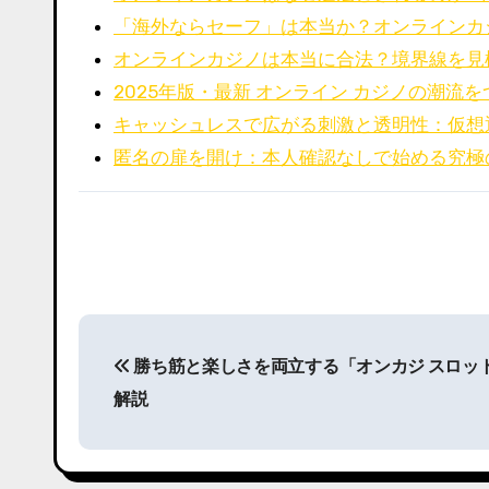
「海外ならセーフ」は本当か？オンラインカ
オンラインカジノは本当に合法？境界線を見
2025年版・最新 オンライン カジノの潮流
キャッシュレスで広がる刺激と透明性：仮想
匿名の扉を開け：本人確認なしで始める究極
P
勝ち筋と楽しさを両立する「オンカジ スロッ
o
解説
s
t