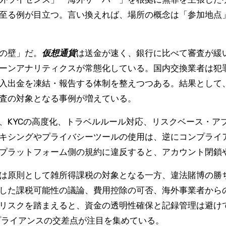
至る例が目立つ。言い換えれば、場所の概念は「参加地点
の壁」だ。
仮想通貨
は送金が速く、銀行に比べて審査が緩
ーンアナリティクスが常態化している。国内交換業者は犯
入出金を凍結・報告する体制を整えつつある。結果として
査の対象となる事例が増えている。
、KYCの高度化、トラベルルール対応、リスクベース・ア
キシングやプライバシーツールの使用は、逆にコンプライ
プラットフォーム側の規約に違反すると、アカウント閉鎖
は原則として雑所得課税の対象となる一方、違法賭博の勝
した課税可能性の議論、費用控除の可否、海外事業者から
リスクを踏まえると、資金の透明性確保と記録管理は避け
プライアンスの交差点が注目を集めている。