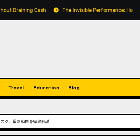
ning Cash
The Invisible Performance: How a Fake Vi
Travel
Education
Blog
リスク、最新動向を徹底解説