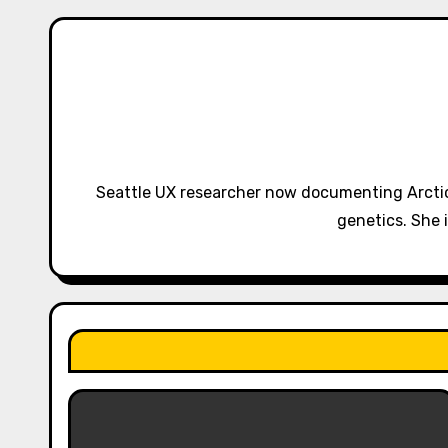
n
a
v
i
g
Seattle UX researcher now documenting Arctic
a
genetics. She 
t
i
o
n