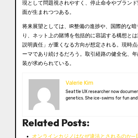
現として問題視されやすく、停止命令やブランド
面が生まれつつある。
将来展望としては、IR整備の進捗や、国際的な
り、ネット上の賭博を包括的に容認する構想とは
説明責任」が重くなる方向が想定される。現時点
ーマであり続けるだろう。取引経路の健全化、年
装が求められている。
Valerie Kim
Seattle UX researcher now documenting Arctic climate change from Tromsø. Val reviews VR meditation apps, aurora-photography gear, and coffee-bean
genetics. She ice-swims for fun and
Related Posts:
オンラインカジノはなぜ違法とされるのか—