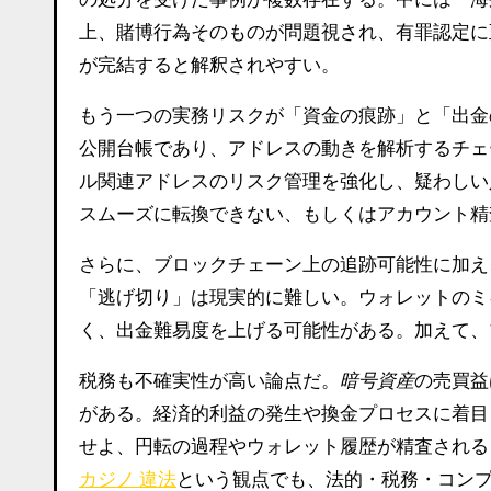
上、賭博行為そのものが問題視され、有罪認定に
が完結すると解釈されやすい。
もう一つの実務リスクが「資金の痕跡」と「出金
公開台帳であり、アドレスの動きを解析するチェ
ル関連アドレスのリスク管理を強化し、疑わしい
スムーズに転換できない、もしくはアカウント精
さらに、ブロックチェーン上の追跡可能性に加え
「逃げ切り」は現実的に難しい。ウォレットのミ
く、出金難易度を上げる可能性がある。加えて、
税務も不確実性が高い論点だ。
暗号資産
の売買益
がある。経済的利益の発生や換金プロセスに着目
せよ、円転の過程やウォレット履歴が精査される
カジノ 違法
という観点でも、法的・税務・コン