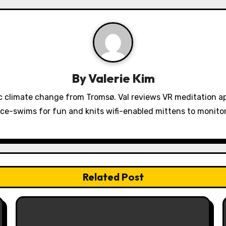
By
Valerie Kim
 climate change from Tromsø. Val reviews VR meditation a
ice-swims for fun and knits wifi-enabled mittens to monit
Related Post