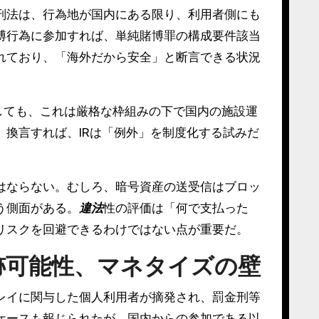
刑法は、行為地が国内にある限り、利用者側にも
博行為に参加すれば、単純賭博罪の構成要件該当
れており、「海外だから安全」と断言できる状況
しても、これは厳格な枠組みの下で国内の施設運
換言すれば、IRは「例外」を制度化する試みだ
はならない。むしろ、暗号資産の送受信はブロッ
う側面がある。
違法
性の評価は「何で支払った
リスクを回避できるわけではない点が重要だ。
跡可能性、マネタイズの壁
レイに関与した個人利用者が摘発され、罰金刑等
ケースも報じられたが、国内からの参加である以