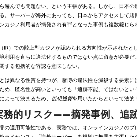
ら遊んでも問題ない」という主張がある。しかし、日本の
る。サーバーが海外にあっても、日本からアクセスして賭
ンカジノ利用者が摘発され有罪となった事例も複数報じら
ト（IR）での陸上型カジノが認められる方向性が示されたと
境利用を直ちに適法化するものではない点に留意が必要だ。
関する包括的な容認を意味しない。
とは異なる性質を持つが、賭博の違法性を減殺する要素に
ため、匿名性が高いといっても「追跡不能」ではないとい
によって決まるため、
仮想通貨
を用いたからといって法的
実務的リスク——摘発事例、追
罪の適用可能性である。実務では、オンラインカジノのプ
外ライセンス」「海外サーバー」を根拠に無罪を主張した