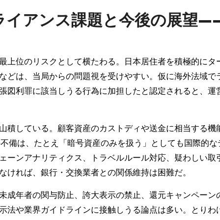
イアンス課題と今後の展望——
最上位のリスクとして横たわる。日本居住者を積極的にタ
などは、当局からの問題視を受けやすい。仮に海外法域で
張図利罪に該当しうる行為に加担したと認定されると、運
山積している。顧客資産のカストディや送金に相当する機
Lの不備は、たとえ「暗号資産のみを扱う」としても国際的
ェーンアナリティクス、トラベルルール対応、疑わしい取
なければ、銀行・交換業者との関係維持は困難だ。
未成年者の関与防止、誇大表示の禁止、還元キャンペーンの
示法や業界ガイドラインに接触しうる論点は多い。とりわ