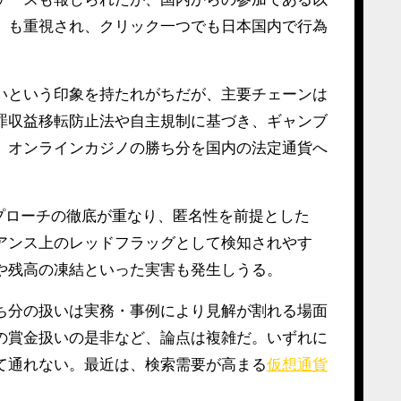
」も重視され、クリック一つでも日本国内で行為
いという印象を持たれがちだが、主要チェーンは
罪収益移転防止法や自主規制に基づき、ギャンブ
、オンラインカジノの勝ち分を国内の法定通貨へ
プローチの徹底が重なり、匿名性を前提とした
アンス上のレッドフラッグとして検知されやす
や残高の凍結といった実害も発生しうる。
ち分の扱いは実務・事例により見解が割れる場面
の賞金扱いの是非など、論点は複雑だ。いずれに
て通れない。最近は、検索需要が高まる
仮想通貨