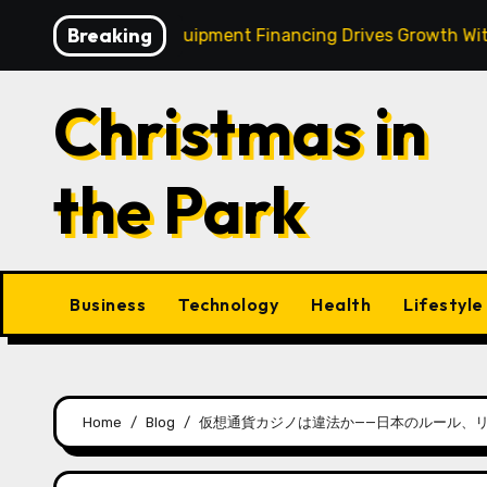
Skip
Breaking
 Strategic Equipment Financing Drives Growth Without Drai
to
content
Christmas in
the Park
Business
Technology
Health
Lifestyle
Home
Blog
仮想通貨カジノは違法か——日本のルール、