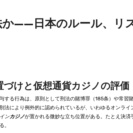
法か——日本のルール、リ
置づけと仮想通貨カジノの評価
与する行為は、原則として刑法の賭博罪（185条）や常習賭
別法により例外的に認められているが、いわゆるオンライ
イン
カジノ
が置かれる微妙な立ち位置がある。たとえ決済
る。