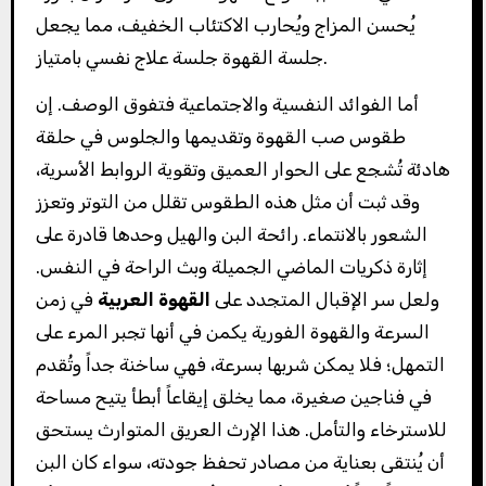
يُحسن المزاج ويُحارب الاكتئاب الخفيف، مما يجعل
جلسة القهوة جلسة علاج نفسي بامتياز.
أما الفوائد النفسية والاجتماعية فتفوق الوصف. إن
طقوس صب القهوة وتقديمها والجلوس في حلقة
هادئة تُشجع على الحوار العميق وتقوية الروابط الأسرية،
وقد ثبت أن مثل هذه الطقوس تقلل من التوتر وتعزز
الشعور بالانتماء. رائحة البن والهيل وحدها قادرة على
إثارة ذكريات الماضي الجميلة وبث الراحة في النفس.
ولعل سر الإقبال المتجدد على
القهوة العربية
في زمن
السرعة والقهوة الفورية يكمن في أنها تجبر المرء على
التمهل؛ فلا يمكن شربها بسرعة، فهي ساخنة جداً وتُقدم
في فناجين صغيرة، مما يخلق إيقاعاً أبطأ يتيح مساحة
للاسترخاء والتأمل. هذا الإرث العريق المتوارث يستحق
أن يُنتقى بعناية من مصادر تحفظ جودته، سواء كان البن