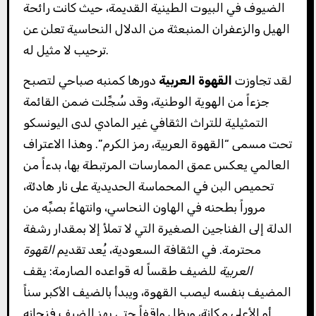
الضيوف في البيوت الطينية القديمة، حيث كانت رائحة
الهيل والزعفران المنبعثة من الدلال النحاسية تعلن عن
ترحيب لا مثيل له.
لقد تجاوزت
القهوة العربية
دورها كمنبه صباحي لتصبح
جزءاً من الهوية الوطنية، وقد سُجِّلت ضمن القائمة
التمثيلية للتراث الثقافي غير المادي لدى اليونسكو
تحت مسمى “القهوة العربية، رمز الكرم”. وهذا الاعتراف
العالمي يعكس عمق الممارسات المرتبطة بها، بدءاً من
تحميص البن في المحماسة الحديدية على نار هادئة،
مروراً بطحنه في الهاون النحاسي، وانتهاءً بصبِّه من
الدلة إلى الفناجين الصغيرة التي لا تملأ إلا بمقدار رشفة
محترمة. في الثقافة السعودية، يُعد تقديم
القهوة
العربية
للضيف طقساً له قواعده الصارمة: يقف
المضيف بنفسه ليصب القهوة، ويبدأ بالضيف الأكبر سناً
أو الأعلى مكانة، ويظل واقفاً حتى يهز الضيف فنجانه