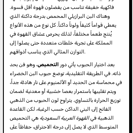
فاكهية خفيفة تناسب من يفضلون قهوة أقل قسوة.
وهناك البن البرازيلي المحمص بدرجة داكنة الذي
يعطي قواماً كثيفاً ولوناً داكناً. كل نوع من هذه الأنواع
يُنتج طعماً مختلفاً، لذلك يحرص عشاق القهوة في
المملكة على تجربة خلطات متعددة حتى يصلوا إلى
التوازن المثالي الذي يناسب أذواقهم.
بعد اختيار الحبوب يأتي دور
التحميص
، وهو فن بحد
ذاته. في الطريقة التقليدية، توضع حبوب البن الخضراء
في محماسة من الحديد أو الألمنيوم على نار هادئة جداً،
ويتم تقليبها باستمرار بعصا خشبية أو معدنية لضمان
توزيع الحرارة بالتساوي. يتراوح لون الحبوب من الذهبي
الفاتح إلى البني الداكن حسب الرغبة، لكن القاعدة
الذهبية في
القهوة العربية السعودية
هي التحميص
المتوسط الذي لا يصل إلى درجة الاحتراق، حفاظاً على