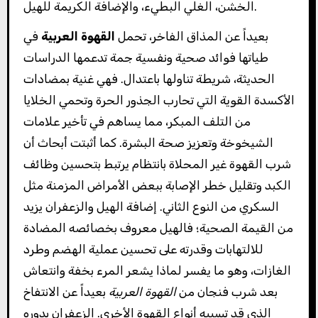
الخشن، الغلي البطيء، والإضافة الكريمة للهيل.
بعيداً عن المذاق الفاخر، تحمل
القهوة العربية
في
طياتها فوائد صحية ونفسية جمة تدعمها الدراسات
الحديثة، شريطة تناولها باعتدال. فهي غنية بمضادات
الأكسدة القوية التي تحارب الجذور الحرة وتحمي الخلايا
من التلف المبكر، مما يساهم في تأخير علامات
الشيخوخة وتعزيز صحة البشرة. كما أثبتت أبحاث أن
شرب القهوة غير المحلاة بانتظام يرتبط بتحسين وظائف
الكبد وتقليل خطر الإصابة ببعض الأمراض المزمنة مثل
السكري من النوع الثاني. إضافة الهيل والزعفران يزيد
من القيمة الصحية؛ فالهيل معروف بخصائصه المضادة
للالتهابات وقدرته على تحسين عملية الهضم وطرد
الغازات، وهو ما يفسر لماذا يشعر المرء بخفة وانتعاش
بعد شرب فنجان من
القهوة العربية
بعيداً عن الانتفاخ
الذي قد تسببه أنواع القهوة الأخرى. الزعفران بدوره