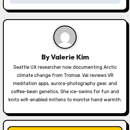
v
i
g
a
t
By
Valerie Kim
i
Seattle UX researcher now documenting Arctic
o
climate change from Tromsø. Val reviews VR
meditation apps, aurora-photography gear, and
n
coffee-bean genetics. She ice-swims for fun and
knits wifi-enabled mittens to monitor hand warmth.