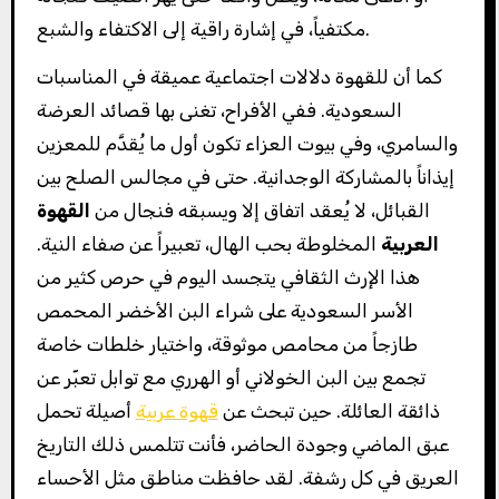
مكتفياً، في إشارة راقية إلى الاكتفاء والشبع.
كما أن للقهوة دلالات اجتماعية عميقة في المناسبات
السعودية. ففي الأفراح، تغنى بها قصائد العرضة
والسامري، وفي بيوت العزاء تكون أول ما يُقدَّم للمعزين
إيذاناً بالمشاركة الوجدانية. حتى في مجالس الصلح بين
القبائل، لا يُعقد اتفاق إلا ويسبقه فنجال من
القهوة
العربية
المخلوطة بحب الهال، تعبيراً عن صفاء النية.
هذا الإرث الثقافي يتجسد اليوم في حرص كثير من
الأسر السعودية على شراء البن الأخضر المحمص
طازجاً من محامص موثوقة، واختيار خلطات خاصة
تجمع بين البن الخولاني أو الهرري مع توابل تعبّر عن
ذائقة العائلة. حين تبحث عن
قهوة عربية
أصيلة تحمل
عبق الماضي وجودة الحاضر، فأنت تتلمس ذلك التاريخ
العريق في كل رشفة. لقد حافظت مناطق مثل الأحساء