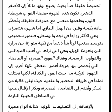
تحميصاً خفيفاً جداً بحيث يصبح لونها مائلاً إلى الأصفر
الذهبي. تكون هذه القهوة خفيفة القوام، شريطية
اللون، وطعمها منعش مع حموضة طفيفة، وتُحضَّر
عادة بكمية وفيرة من الهيل الطازج. أما
القهوة الشقراء
،
وهي الأكثر رواجاً في نجد والوسطى، فتتميز بتحميص
متوسط يمنحها لوناً بنياً ذهبياً مع نكهة متوازنة بين مرارة
البن ونعومة الهيل، وهي التي تراها في أغلب المجالس
والدواوين الرسمية. وهناك
القهوة السمراء
أو الغامقة،
التي يُحمص بنها بدرجة أغمق، فتعطي نكهة أقرب إلى
القهوة التركية من حيث القوة والكثافة، لكنها تختلف
تماماً في طريقة التحضير والتقديم حيث تبقى خالية من
السكر وتُقدم في الفناجين الصغيرة، ويكثر الإقبال عليها
في المناطق الجبلية الباردة.
بالإضافة إلى التصنيفات اللونية، هناك أنواع مميزة