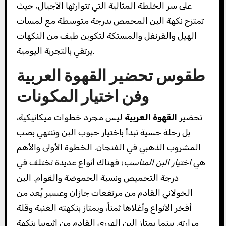
على سر الخلطة المثالية التي تتوارثها الأجيال، حيث
تمتزج نكهة البن المحمص بدرجة متوسطة مع لمسات
الهيل والقرنفل والمستكة لتكوين طيف من النكهات
يرتقي بالتجربة اليومية.
طقوس تحضير القهوة العربية
وفن اختيار المكونات
تحضير
القهوة العربية
ليس مجرد خطوات ميكانيكية،
بل رحلة حسية تبدأ باختيار حبوب البن وتنتهي بصب
المشروب الذهبي في الفنجان. الخطوة الأولى والأهم
هي
اختيار البن المناسب
؛ فهناك أنواع عديدة تختلف في
درجة التحميص ونسبة الحموضة والقوام. البن
الخولاني القادم من مرتفعات جازان وعسير يُعد من
أفخر الأنواع وأغلاها ثمناً، ويمتاز بنكهته الغنية وقلة
مرارته. بينما يمتاز البن الهرري القادم من إثيوبيا بنكهة