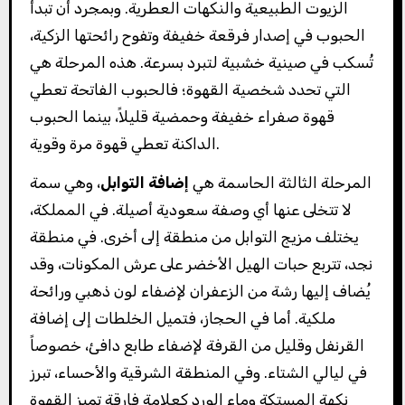
الزيوت الطبيعية والنكهات العطرية. وبمجرد أن تبدأ
الحبوب في إصدار فرقعة خفيفة وتفوح رائحتها الزكية،
تُسكب في صينية خشبية لتبرد بسرعة. هذه المرحلة هي
التي تحدد شخصية القهوة؛ فالحبوب الفاتحة تعطي
قهوة صفراء خفيفة وحمضية قليلاً، بينما الحبوب
الداكنة تعطي قهوة مرة وقوية.
المرحلة الثالثة الحاسمة هي
إضافة التوابل
، وهي سمة
لا تتخلى عنها أي وصفة سعودية أصيلة. في المملكة،
يختلف مزيج التوابل من منطقة إلى أخرى. في منطقة
نجد، تتربع حبات الهيل الأخضر على عرش المكونات، وقد
يُضاف إليها رشة من الزعفران لإضفاء لون ذهبي ورائحة
ملكية. أما في الحجاز، فتميل الخلطات إلى إضافة
القرنفل وقليل من القرفة لإضفاء طابع دافئ، خصوصاً
في ليالي الشتاء. وفي المنطقة الشرقية والأحساء، تبرز
نكهة المستكة وماء الورد كعلامة فارقة تميز القهوة