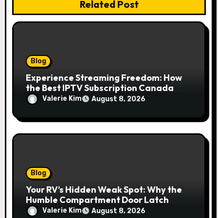
Related Post
Blog
Experience Streaming Freedom: How
the Best IPTV Subscription Canada
Redefines Home Entertainment
Valerie Kim
August 8, 2026
Blog
Your RV’s Hidden Weak Spot: Why the
Humble Compartment Door Latch
Deserves Much More Attention
Valerie Kim
August 8, 2026