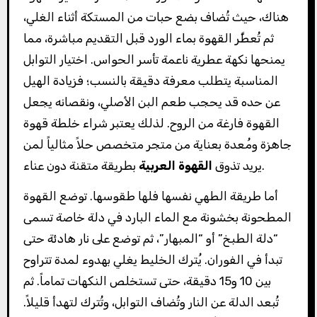
هناك، حيث تُضاف بضع حبات من المستكة أثناء الغلي،
ثم تُعطَّر القهوة بماء الورد قبل التقديم مباشرة، مما
يمنحها نكهة عطرية ناعمة تأسر الحواس. اختيار التوابل
المناسبة يتطلب معرفة دقيقة بالنسب؛ فزيادة الهيل
عن حده قد يحجب طعم البن الأصلي، ونقصانه يجعل
القهوة فارغة من الروح. لذلك يعتبر شراء خلطة قهوة
جاهزة ومُعدة بعناية من متجر متخصص حلاً مثالياً لمن
بطريقة متقنة دون عناء.
يريد تذوق
القهوة العربية
أما طريقة الطهي نفسها فلها طقوسها. توضع القهوة
المطحونة بخشونة مع الماء البارد في دلة خاصة تسمى
“دلة الطبخ” أو “المبهار”، ثم توضع على نار هادئة حتى
تبدأ في الفوران. يُترك الخليط يغلي بهدوء لمدة تتراوح
بين 10 و15 دقيقة، حتى تستخلص النكهات تماماً. ثم
تُبعد الدلة عن النار وتُضاف التوابل، وتُترك لتهدأ قليلاً.