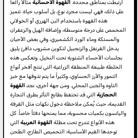
ارتبطت بمناطق محددة.
القهوة الأحسائية
مثالاً رائعاً
على ذلك، فهي ليست مجرد نوع، بل أسلوب حياة. تتميز
هذه القهوة باستخدام البن الهرري أو الخولاني
المحمص على درجة متوسطة، وإضافة الهيل والزعفران
والمستكة وماء الورد الكشميري، وفي بعض الأحيان
يدخل القرنفل والزنجبيل لتكوين مشروب دافئ يليق
بجلسات الأحساء الشتوية تحت النخيل. وتعكس هذه
الخلطة طبيعة المنطقة الزراعية التي تنتج أفخر أنواع
التمور والأرز الحساوي، وكثيراً ما يتم تذوقها مع خبز
التاوه والجبن المحلي. ومن جهة أخرى، نجد
القهوة
الحجازية
التي قد تحتفظ بطابع التأثر بطرق التجارة
القديمة، حيث يُمكن ملاحظة دخول نكهات مثل القرفة
واليانسون بكميات محسوبة، مما يمنحها دفئاً خاصاً. كل
هذه الأنواع تندرج تحت مظلة
القهوة العربية
التي
توحدها القيم الأساسية: التحميص الطازج، الطحن